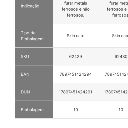
furar metais
furar met
Indicação
ferrosos e não
ferrosos e
ferrosos.
ferrosos
Tipo de
Skin card
Skin car
Embalagem
SKU
62429
62430
EAN
7897451424294
789745142
DUN
17897451424291
178974514
Embalagem
10
10