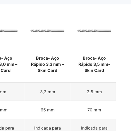
a- Aço
Broca- Aço
Broca- Aço
3,0 mm –
Rápido 3,3 mm –
Rápido 3,5 mm-
Ráp
 Card
Skin Card
Skin Card
 mm
3,3 mm
3,5 mm
 mm
65 mm
70 mm
da para
Indicada para
Indicada para
I