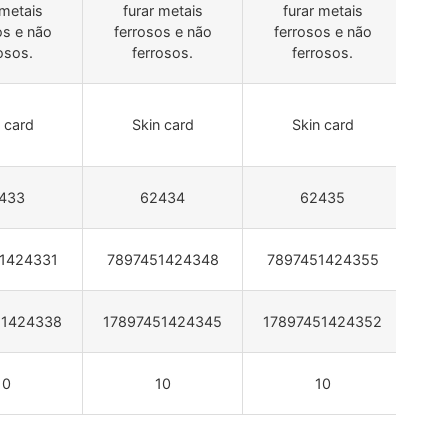
 metais
furar metais
furar metais
os e não
ferrosos e não
ferrosos e não
fe
osos.
ferrosos.
ferrosos.
 card
Skin card
Skin card
433
62434
62435
1424331
7897451424348
7897451424355
78
51424338
17897451424345
17897451424352
17
10
10
10