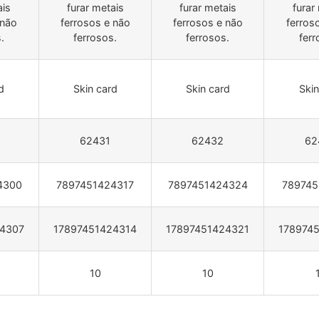
ais
furar metais
furar metais
furar
 não
ferrosos e não
ferrosos e não
ferros
.
ferrosos.
ferrosos.
ferr
d
Skin card
Skin card
Skin
62431
62432
62
4300
7897451424317
7897451424324
789745
24307
17897451424314
17897451424321
178974
10
10