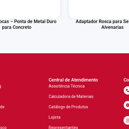
ocas – Ponta de Metal Duro
Adaptador Rosca para Se
para Concreto
Alvenarias
Central de Atendimento
Co
g
Assistência Técnica
Calculadora de Materiais
ade
Catálogo de Produtos
Lojista
osco
Representantes