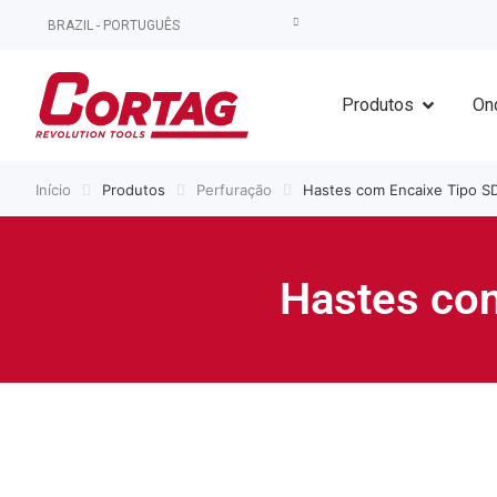
BRAZIL - PORTUGUÊS
Produtos
On
Início
Produtos
Perfuração
Hastes com Encaixe Tipo SD
Hastes com