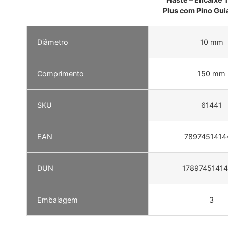
Plus com Pino Gu
Diâmetro
10 mm
Comprimento
150 mm
SKU
61441
EAN
7897451414
DUN
1789745141
Embalagem
3