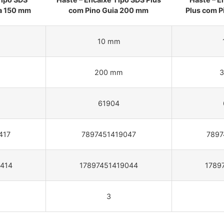
ia 150 mm
com Pino Guia 200 mm
Plus com P
10 mm
200 mm
61904
417
7897451419047
7897
4414
17897451419044
1789
3