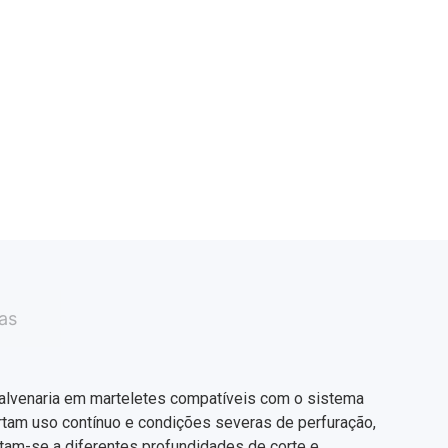
as
alvenaria em marteletes compatíveis com o sistema
ortam uso contínuo e condições severas de perfuração,
am-se a diferentes profundidades de corte e