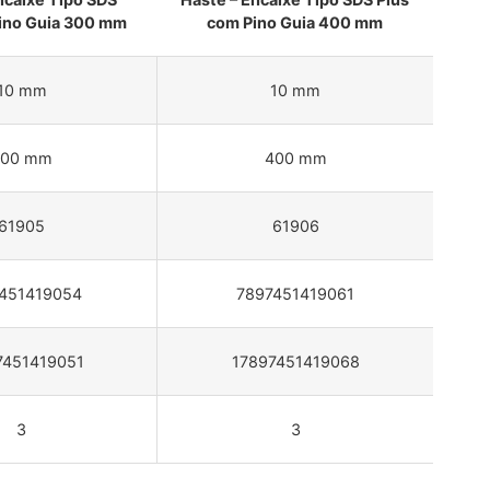
ino Guia 300 mm
com Pino Guia 400 mm
10 mm
10 mm
300 mm
400 mm
61905
61906
451419054
7897451419061
7451419051
17897451419068
3
3