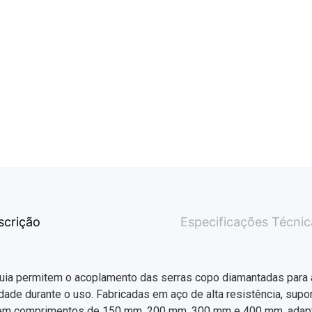
scrição
Especificações Técnic
uia permitem o acoplamento das serras copo diamantadas para 
idade durante o uso. Fabricadas em aço de alta resistência, sup
s em comprimentos de 150 mm, 200 mm, 300 mm e 400 mm, adapt