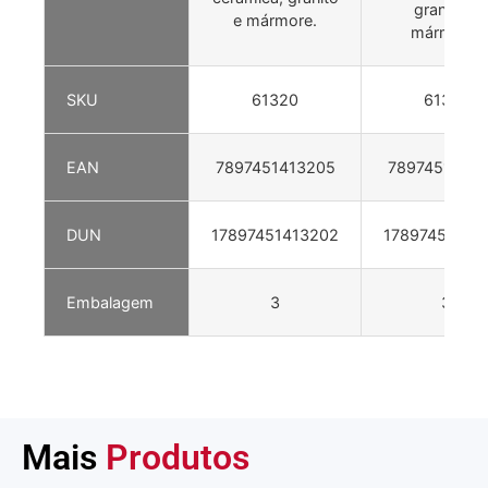
granito e
e mármore.
mármore.
SKU
61320
61321
EAN
7897451413205
78974514132
DUN
17897451413202
17897451413
Embalagem
3
3
Mais
Produtos