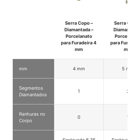
Serra Copo –
Serra Copo 
Diamantada –
Diamantada 
Porcelanato
Porcelanat
para Furadeira 4
para Furadeir
mm
mm
mm
4 mm
5 mm
Segmentos
1
2
Diamantados
Ranhuras no
0
1
Corpo
Sextavada 6,35
Sextavada 6,