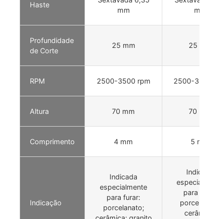
Haste
mm
mm
Profundidade
25 mm
25 mm
de Corte
RPM
2500-3500 rpm
2500-3500 r
Altura
70 mm
70 mm
Comprimento
4 mm
5 mm
Indicada
Indicada
especialmen
especialmente
para furar:
para furar:
Indicação
porcelanato
porcelanato;
cerâmica;
cerâmica; granito