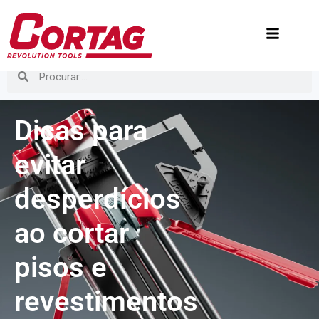
Dicas para
evitar
desperdícios
ao cortar
pisos e
revestimentos