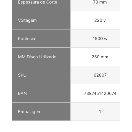
Espessura de Corte
70 mm
Voltagem
220 v
Potência
1500 w
MM Disco Utilizado
250 mm
SKU
62007
EAN
7897451420074
Embalagem
1