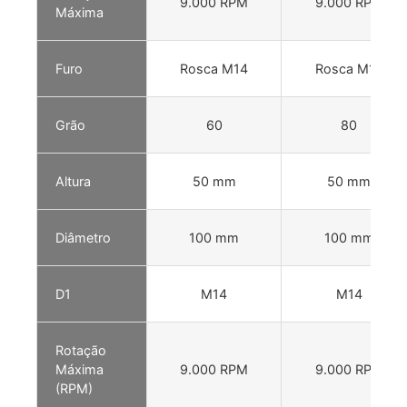
9.000 RPM
9.000 RPM
Máxima
Furo
Rosca M14
Rosca M14
Grão
60
80
Altura
50 mm
50 mm
Diâmetro
100 mm
100 mm
D1
M14
M14
Rotação
Máxima
9.000 RPM
9.000 RPM
(RPM)