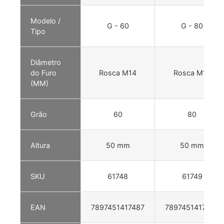
Modelo /
G - 60
G - 80
Tipo
Diâmetro
do Furo
Rosca M14
Rosca M14
(MM)
Grão
60
80
Altura
50 mm
50 mm
SKU
61748
61749
EAN
7897451417487
7897451417494