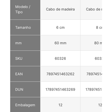
Modelo /
Cabo de madeira
Cabo de madei
Tipo
Tamanho
6 cm
8 cm
mm
60 mm
80 mm
SKU
60326
60327
EAN
7897451463262
789745146327
DUN
17897451463269
178974514632
Embalagem
12
12