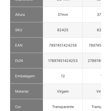
Altura
37mm
37mm
SKU
62425
62105
EAN
7897451424256
7897451421
DUN
17897451424253
27897451421
Embalagem
12
12
Material
Virgem
Virgem
Cor
Transparente
Transparen