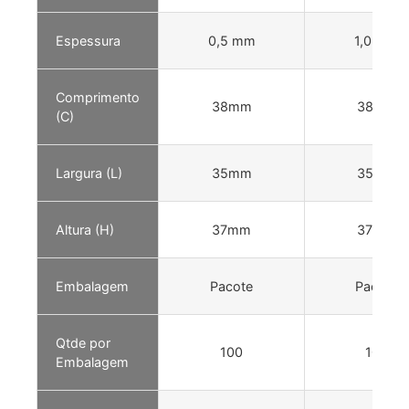
Espessura
0,5 mm
1,0 mm
Comprimento
38mm
38mm
(C)
Largura (L)
35mm
35mm
Altura (H)
37mm
37mm
Embalagem
Pacote
Pacote
Qtde por
100
100
Embalagem