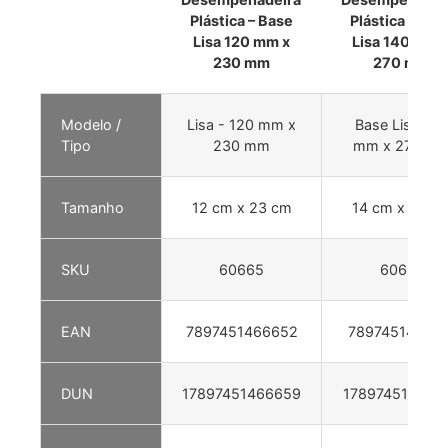
Plástica – Base
Plástica – Bas
Lisa 120 mm x
Lisa 140 mm 
230 mm
270 mm
Modelo /
Lisa - 120 mm x
Base Lisa 140
Tipo
230 mm
mm x 270 m
Tamanho
12 cm x 23 cm
14 cm x 27 c
SKU
60665
60691
EAN
7897451466652
789745146691
DUN
17897451466659
178974514669