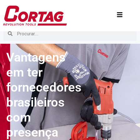
Vantagens
em ter
fornecedores
brasileiros
com
presença