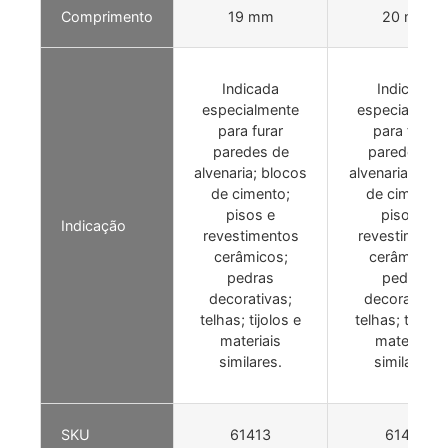
Comprimento
19 mm
20 mm
Indicada
Indicada
especialmente
especialment
para furar
para furar
paredes de
paredes de
alvenaria; blocos
alvenaria; blo
de cimento;
de cimento;
pisos e
pisos e
Indicação
revestimentos
revestimento
cerâmicos;
cerâmicos;
pedras
pedras
decorativas;
decorativas;
telhas; tijolos e
telhas; tijolos
materiais
materiais
similares.
similares.
SKU
61413
61414