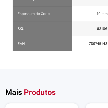
Espessura de Corte
10 mm
SKU
63186
EAN
789745143
Mais
Produtos