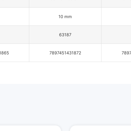
10 mm
63187
1865
7897451431872
789