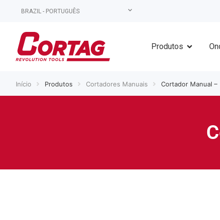
BRAZIL - PORTUGUÊS
Produtos
On
Início
Produtos
Cortadores Manuais
Cortador Manual –
C