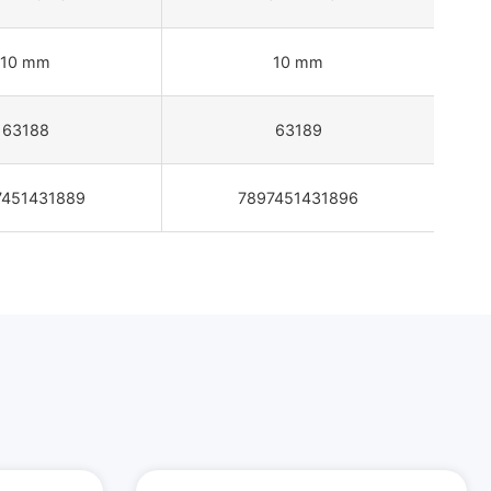
10 mm
10 mm
63188
63189
7451431889
7897451431896