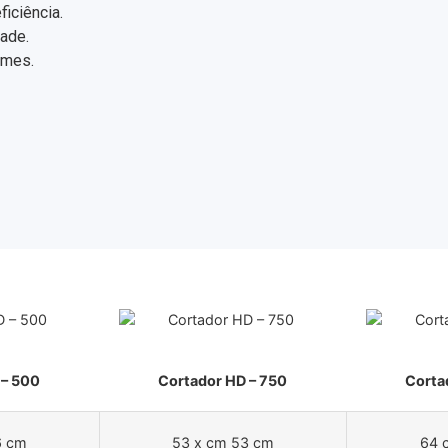
iciência.
dade.
rmes.
 – 500
Cortador HD – 750
Corta
6 cm
53 x cm 53 cm
64 