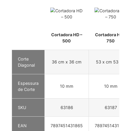
Cortadora HD –
Cortadora HD –
500
750
Corte
36 cm x 36 cm
53 x cm 53 cm
Diagonal
Espessura
10 mm
10 mm
de Corte
SKU
63186
63187
EAN
7897451431865
7897451431872