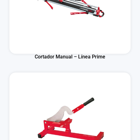
Cortador Manual – Línea Prime