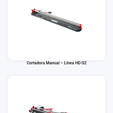
Cortadora Manual – Línea HD G2