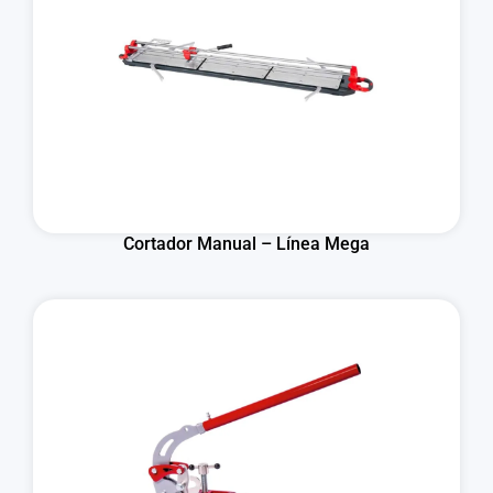
Cortador Manual – Línea Mega