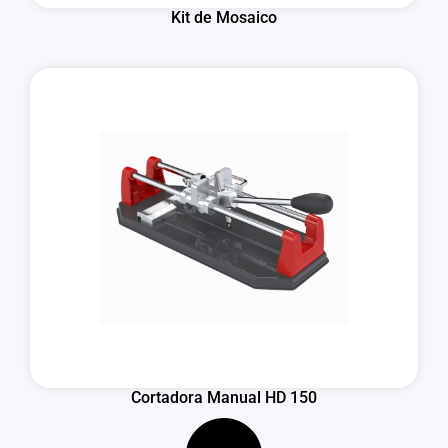
Kit de Mosaico
Cortadora Manual HD 150