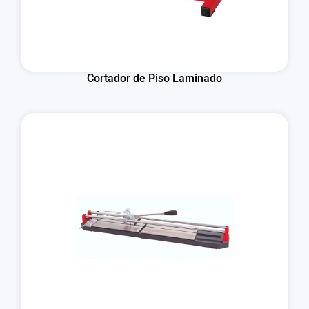
Cortador de Piso Laminado