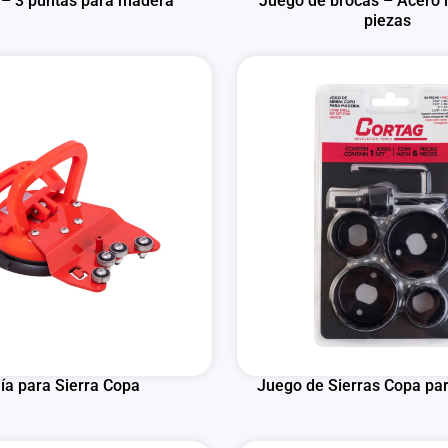
 – 3 puntas para madera
Juego de brocas – Acero r
piezas
ía para Sierra Copa
Juego de Sierras Copa pa