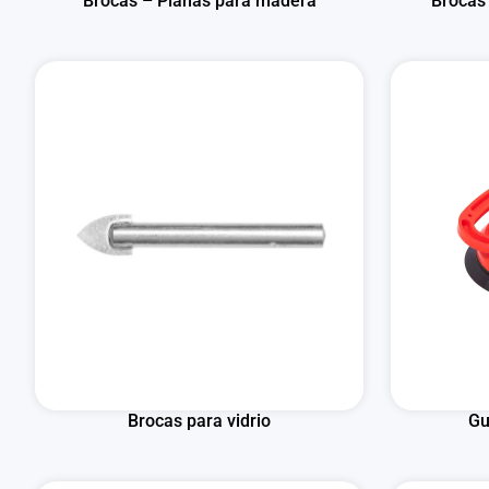
Brocas – Planas para madera
Brocas
Brocas para vidrio
Gu