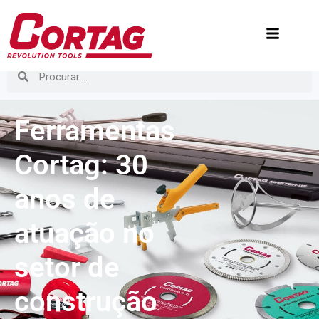
Ferramentas
Cortag: 30
anos de
atuação no
setor de
construção