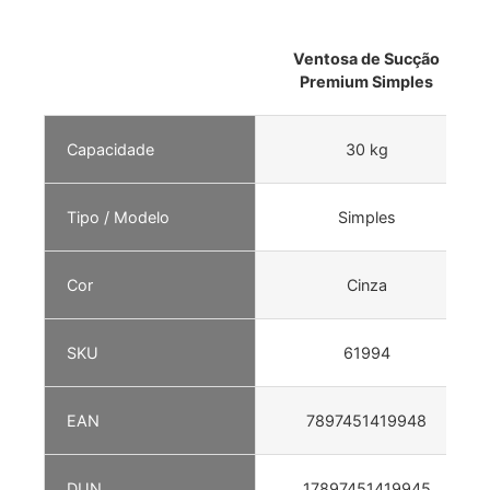
Ventosa de Sucção
Premium Simples
Capacidade
30 kg
Tipo / Modelo
Simples
Cor
Cinza
SKU
61994
EAN
7897451419948
DUN
17897451419945