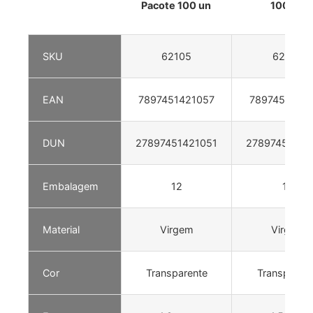
Pacote 100 un
100 un
SKU
62105
62106
EAN
7897451421057
7897451421
DUN
27897451421051
27897451421
Embalagem
12
12
Material
Virgem
Virgem
Cor
Transparente
Transparen