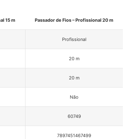
al 15 m
Passador de Fios – Profissional 20 m
Profissional
20 m
20 m
Não
60749
7897451467499