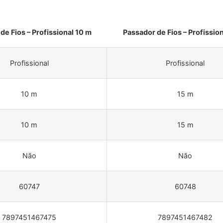
de Fios – Profissional 10 m
Passador de Fios – Profission
Profissional
Profissional
10 m
15 m
10 m
15 m
Não
Não
60747
60748
7897451467475
7897451467482