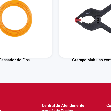
Passador de Fios
Grampo Multiuso co
Central de Atendimento
Co
g
Assistência Técnica