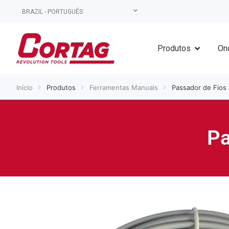
BRAZIL - PORTUGUÊS
Produtos
On
Início
Produtos
Ferramentas Manuais
Passador de Fios 
Pa