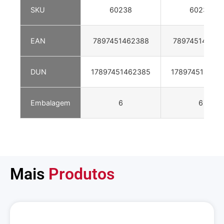
SKU
60238
60239
EAN
7897451462388
78974514623
DUN
17897451462385
178974514623
Embalagem
6
6
Mais
Produtos