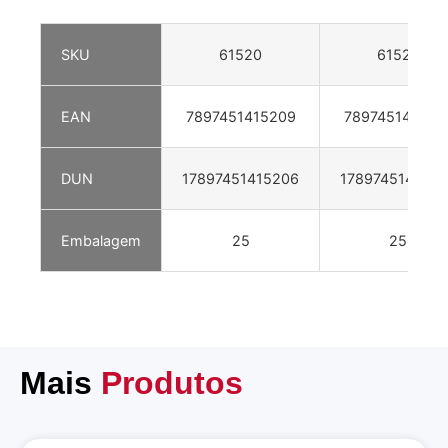
SKU
61520
61521
EAN
7897451415209
789745141521
DUN
17897451415206
1789745141521
Embalagem
25
25
Mais
Produtos