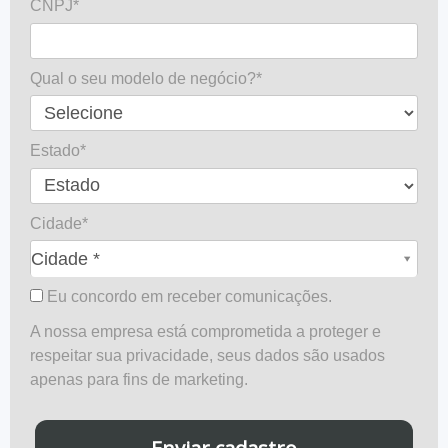
CNPJ*
Qual o seu modelo de negócio?*
Estado*
Cidade*
Cidade*
Cidade *
Eu concordo em receber comunicações.
A nossa empresa está comprometida a proteger e
respeitar sua privacidade, seus dados são usados
apenas para fins de marketing.