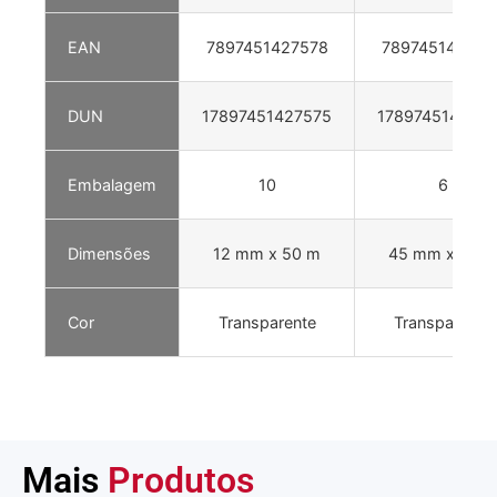
EAN
7897451427578
789745142758
DUN
17897451427575
178974514275
Embalagem
10
6
Dimensões
12 mm x 50 m
45 mm x 40 
Cor
Transparente
Transparente
Mais
Produtos