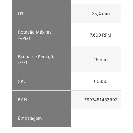
D1
25,4 mm
Rotação Máxima
7.600 RPM
(RPM)
Bucha de Redução
16 mm
(MM)
SKU
60350
EAN
7897451463507
Embalagem
1