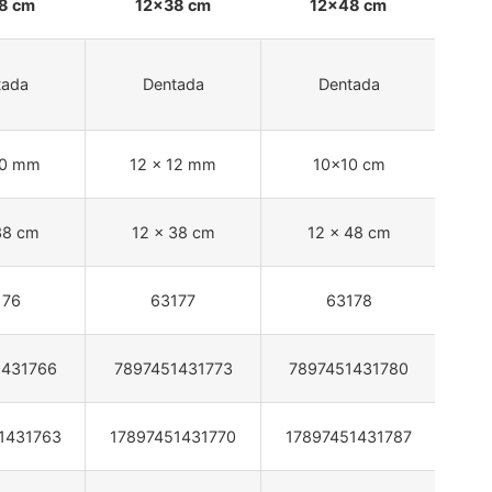
8 cm
12×38 cm
12×48 cm
tada
Dentada
Dentada
10 mm
12 x 12 mm
10x10 cm
1
38 cm
12 x 38 cm
12 x 48 cm
1
176
63177
63178
1431766
7897451431773
7897451431780
78
1431763
17897451431770
17897451431787
178