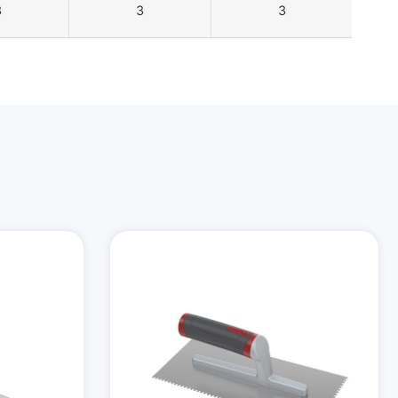
3
3
3