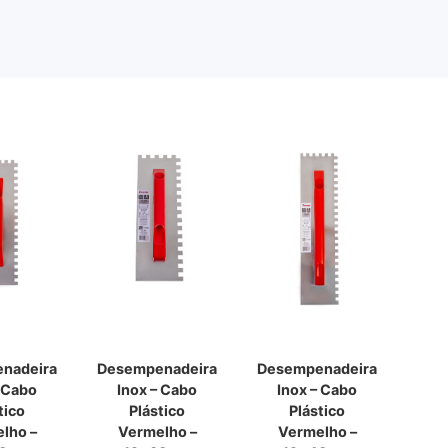
nadeira
Desempenadeira
Desempenadeira
Des
– Cabo
Inox – Cabo
Inox – Cabo
I
tico
Plástico
Plástico
lho –
Vermelho –
Vermelho –
V