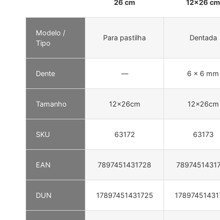
26 cm
12×26 cm
Modelo /
Para pastilha
Dentada
Tipo
Dente
—
6 x 6 mm
Tamanho
12x26cm
12x26cm
SKU
63172
63173
EAN
7897451431728
7897451431
DUN
17897451431725
17897451431