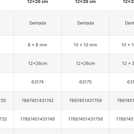
12×26 cm
12×26 cm
12×3
Dentada
Dentada
Den
8 x 8 mm
10 x 10 mm
10 x 
12x26cm
12x26cm
12 x 
63174
63175
63
735
7897451431742
7897451431759
789745
732
17897451431749
17897451431756
1789745