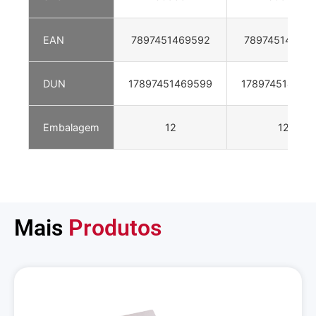
EAN
7897451469592
78974514695
DUN
17897451469599
178974514695
Embalagem
12
12
Mais
Produtos