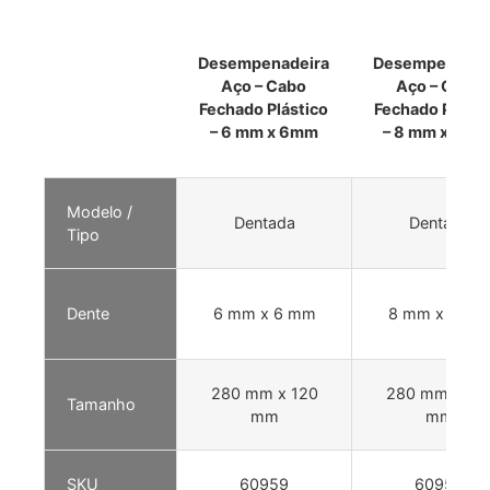
Desempenadeira
Desempenadei
Aço – Cabo
Aço – Cabo
Fechado Plástico
Fechado Plásti
– 6 mm x 6mm
– 8 mm x 8 m
Modelo /
Dentada
Dentada
Tipo
Dente
6 mm x 6 mm
8 mm x 8 m
280 mm x 120
280 mm x 12
Tamanho
mm
mm
SKU
60959
60958