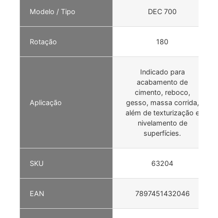
Modelo / Tipo
DEC 700
Rotação
180
Indicado para
acabamento de
cimento, reboco,
Aplicação
gesso, massa corrida,
além de texturização e
nivelamento de
superfícies.
SKU
63204
EAN
7897451432046