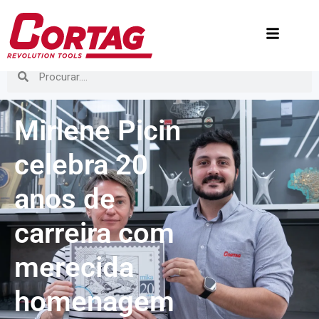
Mirlene Picin
celebra 20
anos de
carreira com
merecida
homenagem