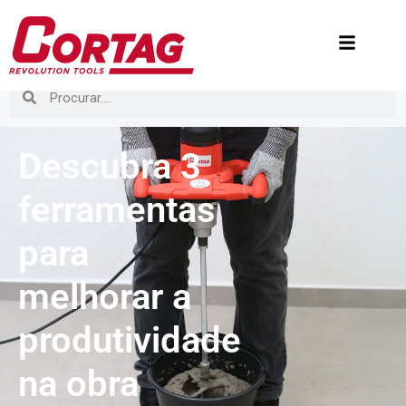
Descubra 3
ferramentas
para
melhorar a
produtividade
na obra