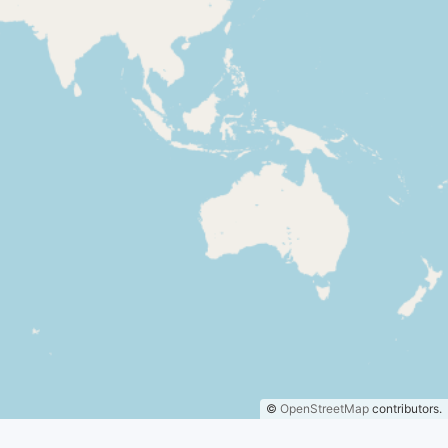
©
OpenStreetMap
contributors.