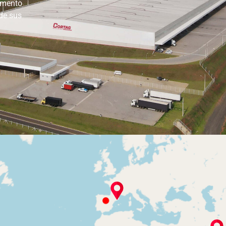
egmento
 de sus