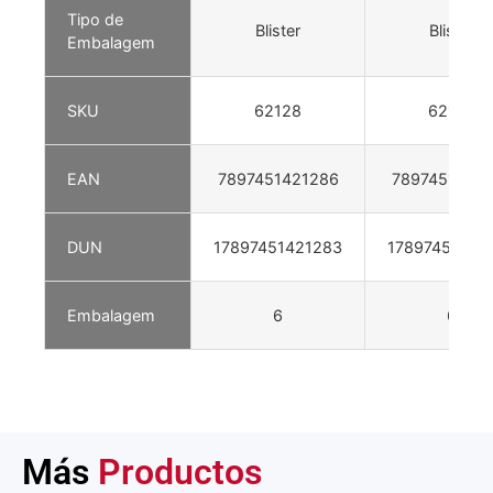
Tipo de
Blister
Blister
Embalagem
SKU
62128
62129
EAN
7897451421286
7897451421
DUN
17897451421283
17897451421
Embalagem
6
6
Más
Productos