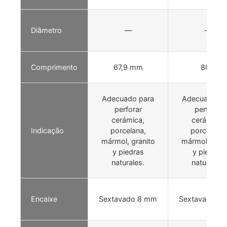
Diâmetro
—
—
Comprimento
67,9 mm
80,7
Adecuado para
Adecuado pa
perforar
perforar
cerámica,
cerámica,
Indicação
porcelana,
porcelana,
mármol, granito
mármol, gran
y piedras
y piedras
naturales.
naturales.
Encaixe
Sextavado 8 mm
Sextavado 8