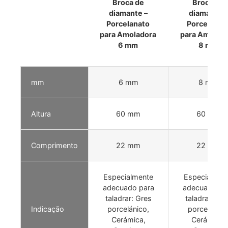
Broca de
Broca de
diamante –
diamante –
Porcelanato
Porcelanat
para Amoladora
para Amolad
6 mm
8 mm
mm
6 mm
8 mm
Altura
60 mm
60 mm
Comprimento
22 mm
22 mm
Especialmente
Especialmen
adecuado para
adecuado pa
taladrar: Gres
taladrar: Gr
Indicação
porcelánico,
porcelánico
Cerámica,
Cerámica,