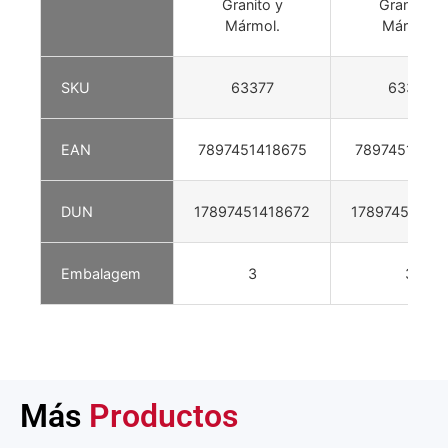
Granito y
Granito y
Mármol.
Mármol.
SKU
63377
63378
EAN
7897451418675
78974514186
DUN
17897451418672
17897451418
Embalagem
3
3
Más
Productos