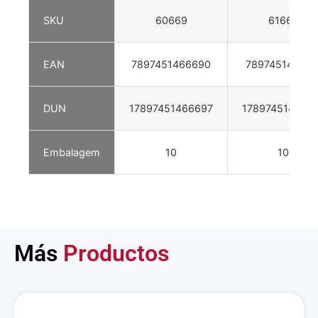
SKU
60669
61667
EAN
7897451466690
789745141667
DUN
17897451466697
178974514166
Embalagem
10
10
Más
Productos