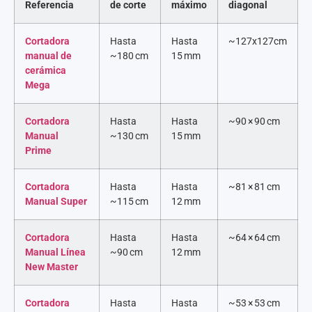
Referencia
de corte
máximo
diagonal
Cortadora
Hasta
Hasta
~127x127cm
manual de
~180 cm
15 mm
cerámica
Mega
Cortadora
Hasta
Hasta
~90 × 90 cm
Manual
~130 cm
15 mm
Prime
Cortadora
Hasta
Hasta
~81 × 81 cm
Manual Super
~115 cm
12 mm
Cortadora
Hasta
Hasta
~64 × 64 cm
Manual Línea
~90 cm
12 mm
New Master
Cortadora
Hasta
Hasta
~53 × 53 cm