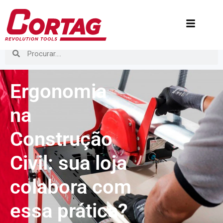
Ergonomia
na
Construção
Civil: sua loja
colabora com
essa prática?