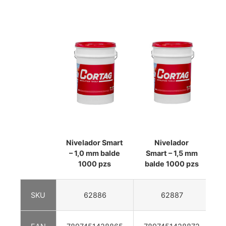
Nivelador Smart
Nivelador
N
– 1,0 mm balde
Smart – 1,5 mm
–
1000 pzs
balde 1000 pzs
SKU
62886
62887