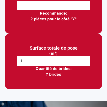
Recommandé:
?
pièces pour le côté "Y"
Surface totale de pose
(m²)
Quantité de brides:
?
brides