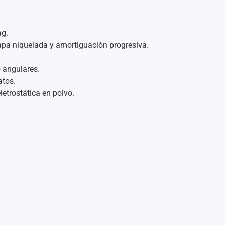
ag.
hapa niquelada y amortiguación progresiva.
o angulares.
atos.
etrostática en polvo.