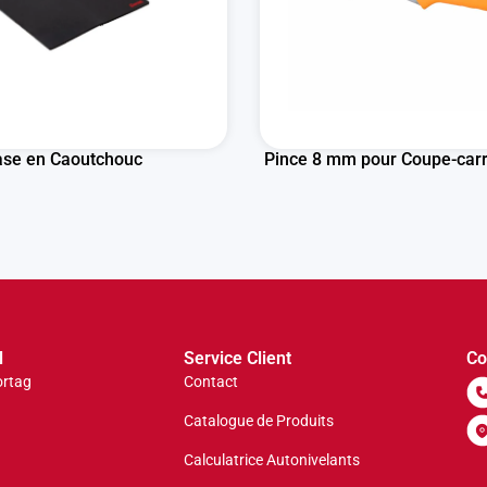
ase en Caoutchouc
Pince 8 mm pour Coupe-carre
l
Service Client
Co
ortag
Contact
Catalogue de Produits
Calculatrice Autonivelants