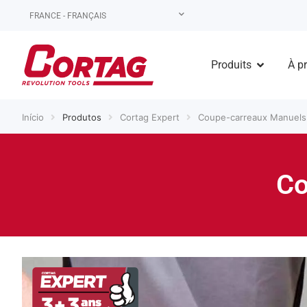
FRANCE - FRANÇAIS
Produits
À p
Início
Produtos
Cortag Expert
Coupe-carreaux Manuels
Co