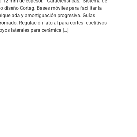
a 12 mm de espesor. Caracteristicas: Sistema de
o diseño Cortag. Bases móviles para facilitar la
niquelada y amortiguación progresiva. Guías
cromado. Regulación lateral para cortes repetitivos
oyos laterales para cerámica […]