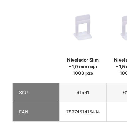
Nivelador Slim
Nivelador S
– 1,0 mm caja
– 1,5 mm ca
1000 pzs
1000 pzs
SKU
61541
61542
EAN
7897451415414
—