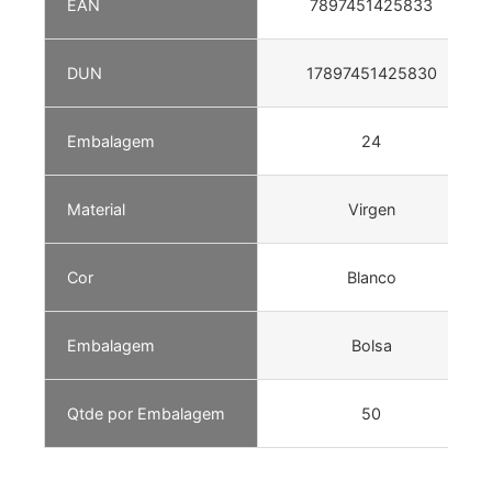
EAN
7897451425833
DUN
17897451425830
Embalagem
24
Material
Virgen
Cor
Blanco
Embalagem
Bolsa
Qtde por Embalagem
50